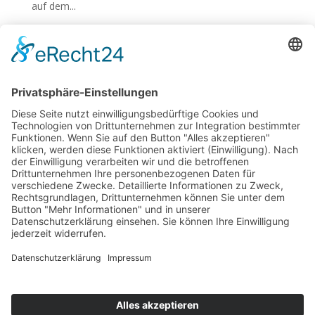
auf dem...
« Ältere Einträge
Nächste Einträge »
Suchen
Recent Posts
„Das weiße Gold des Westerwaldes“ – die Peter-
Rosegger-Schule mit dem HGV im Kannenbäckerland
Bundesjugendspiele 2026
Erfolgreiche Teilnahme am Leichtathletikfest der
Wiesbadener Grundschulen
Erfolgreiche Teilnahme am Känguru-Wettbewerb der
Mathematik 2026
Vielfältiges Schulfest begeistert in Wiesbaden-Igstadt
Recent Comments