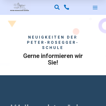
a


NEUIGKEITEN DER
PETER-ROSEGGER-
SCHULE
Gerne informieren wir
Sie!