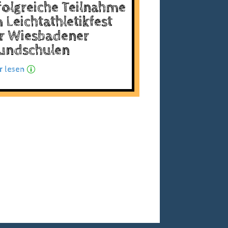
folgreiche Teilnahme
 Leichtathletikfest
r Wiesbadener
undschulen
 lesen
p