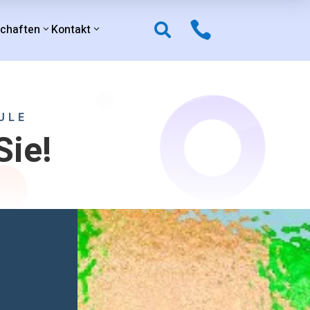

schaften
Kontakt

ULE
Sie!