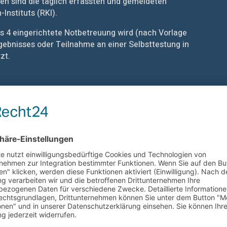
 sind die täglich erfassten und gemeldeten
Instituts (RKI).
is 4 eingerichtete Notbetreuung wird (nach Vorlage
gebnisses oder Teilnahme an einer Selbsttestung in
zt.
Zu unsere Startseite