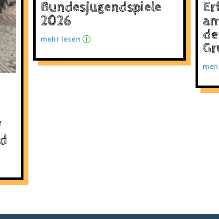
Bundesjugendspiele
Er
2026
am
de
mehr lesen
p
Gr
mehr
V
nd